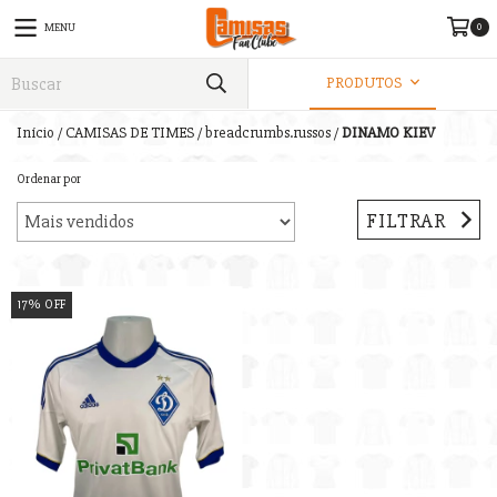
0
MENU
PRODUTOS
Início
/
CAMISAS DE TIMES
/
breadcrumbs.russos
/
DINAMO KIEV
Ordenar por
FILTRAR
17
%
OFF