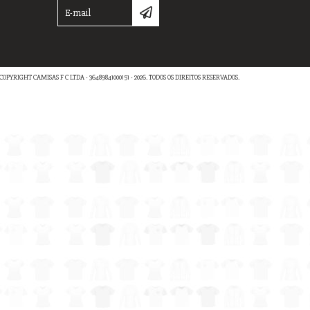
COPYRIGHT CAMISAS F C LTDA - 36489841000151 - 2026. TODOS OS DIREITOS RESERVADOS.