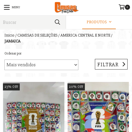
0
MENU
PRODUTOS
Início
/
CAMISAS DE SELEÇÕES
/
AMERICA CENTRAL E NORTE
/
JAMAICA
Ordenar por
FILTRAR
23
%
OFF
20
%
OFF