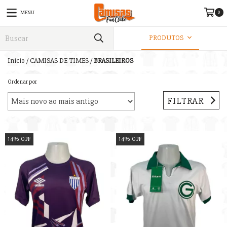
0
MENU
PRODUTOS
Início
/
CAMISAS DE TIMES
/
BRASILEIROS
Ordenar por
FILTRAR
14
%
OFF
14
%
OFF