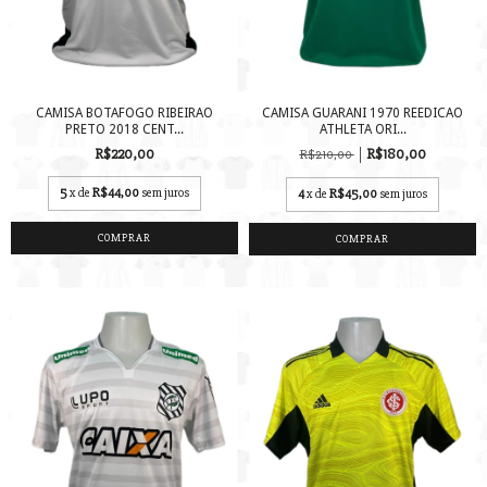
CAMISA BOTAFOGO RIBEIRAO
CAMISA GUARANI 1970 REEDICAO
PRETO 2018 CENT...
ATHLETA ORI...
R$220,00
R$180,00
R$210,00
5
x de
R$44,00
sem juros
4
x de
R$45,00
sem juros
COMPRAR
COMPRAR