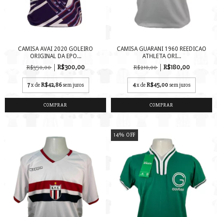
CAMISA AVAI 2020 GOLEIRO
CAMISA GUARANI 1960 REEDICAO
ORIGINAL DA EPO...
ATHLETA ORI...
R$300,00
R$180,00
R$350,00
R$210,00
7
x de
R$42,86
sem juros
4
x de
R$45,00
sem juros
COMPRAR
COMPRAR
14
%
OFF