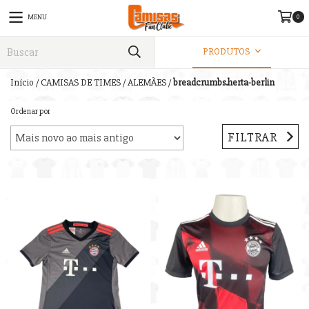
0
MENU
PRODUTOS
Início
/
CAMISAS DE TIMES
/
ALEMÃES
/
breadcrumbs.herta-berlin
Ordenar por
FILTRAR