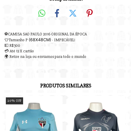
⚽CAMISA SAO PAULO 2016 ORIGINAL DA ÉPOCA
(68X48
CM)
👕Tamanho P
- IMPECÁVEL!
💵 R$300
💳 Até 12 X cartão
🌍 Retire na loja ou enviamos para todo o mundo
PRODUTOS SIMILARES
20
%
OFF