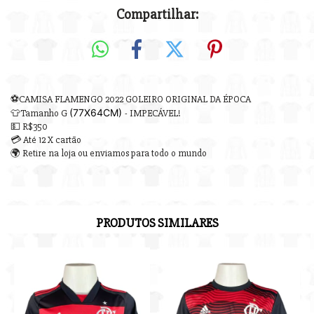
Compartilhar:
⚽CAMISA FLAMENGO 2022 GOLEIRO ORIGINAL DA ÉPOCA
(77X64
CM)
👕Tamanho G
- IMPECÁVEL!
💵 R$350
💳 Até 12 X cartão
🌍 Retire na loja ou enviamos para todo o mundo
PRODUTOS SIMILARES