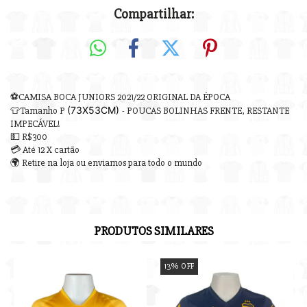
Compartilhar:
⚽CAMISA BOCA JUNIORS 2021/22 ORIGINAL DA ÉPOCA
(73X53
CM)
👕Tamanho P
- POUCAS BOLINHAS FRENTE, RESTANTE
IMPECÁVEL!
💵 R$300
💳 Até 12 X cartão
🌍 Retire na loja ou enviamos para todo o mundo
PRODUTOS SIMILARES
13
%
OFF